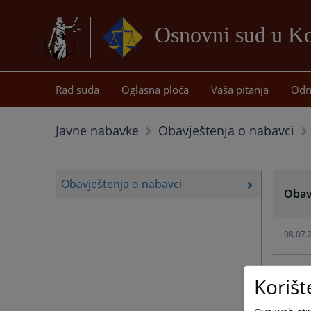
Osnovni sud u Ko
Rad suda
Oglasna ploča
Vaša pitanja
Odn
Javne nabavke
Obavještenja o nabavci
Obavještenja o nabavci
Obav
08.07.
08.07.
Korišt
28.04.