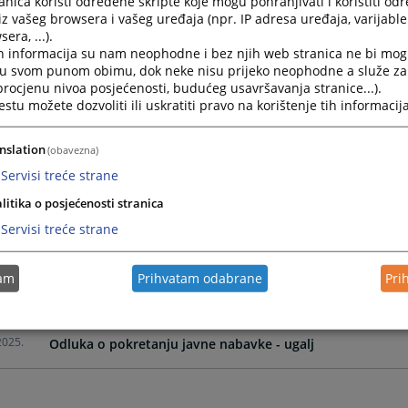
nica koristi određene skripte koje mogu pohranjivati i koristiti od
iz vašeg browsera i vašeg uređaja (npr. IP adresa uređaja, varijable 
era, ...).
2026.
Odluka o pokretanju javne nabavke - kancelarijski materi
h informacija su nam neophodne i bez njih web stranica ne bi mog
i u svom punom obimu, dok neke nisu prijeko neophodne a služe z
 procjenu nivoa posjećenosti, budućeg usavršavanja stranice...).
2026.
Odluka o pokretanju javne nabavke - održavanje službeni
tu možete dozvoliti ili uskratiti pravo na korištenje tih informacija
2026.
Odluka o pokretanju javne nabavke - održavanje računa
nslation
(obavezna)
Servisi treće strane
2025.
Odluka o pokretanju javne nabavke - nabavka goriva
litika o posjećenosti stranica
Servisi treće strane
2025.
Odluka o pokretanju javne nabavke - osiguranje
tam
Prihvatam odabrane
Pri
2025.
Odluka o pokretanju javne nabavke - održavanje sigurno
2025.
Odluka o pokretanju javne nabavke - ugalj