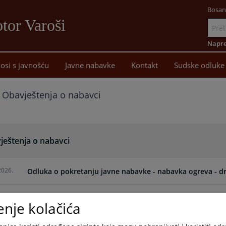
Bosan
tor Varoši
Idi
na
Napre
sadržaj
osi s javnošću
Javne nabavke
Kontakt
Sudske odluke
Obavještenja o nabavci
ještenja o nabavci
2026.
Odluka o pokretanju javne nabavke - nabavka ogreva - d
2026.
Odluka o pokretanju javne nabavke - sredstva za održava
enje kolačića
2026.
Odluka o pokretanju javne nabavke - toneri