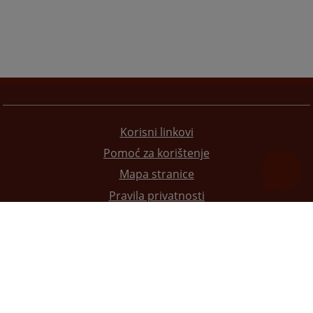
Korisni linkovi
Pomoć za korištenje
Mapa stranice
Pravila privatnosti
Redizajn web stranice je finansirala Evropska unija. Za njen sadržaj isključivo je odgovorno
Visoko sudsko i tužilačko vijeće BiH i ona ne odražava nužno stavove Evropske unije.