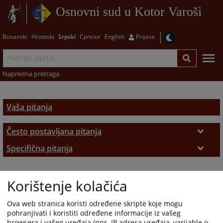
Osnovni sud u Kotor Varoši
Bosanski
Hrvatski
Srpski
Српски
English
Prijava
Napredna pretraga
Vaša pitanja
Često postavljana pitanja
Često postavljana pitanja
Specifična pitanja
Zemljišno-knjižni izvadak
Korištenje kolačića
Ova web stranica koristi određene skripte koje mogu
pohranjivati i koristiti određene informacije iz vašeg
browsera i vašeg uređaja (npr. IP adresa uređaja, varijable o