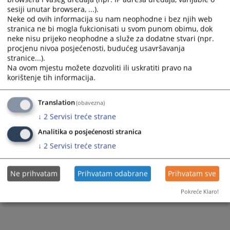
sesiji unutar browsera, ...).
Neke od ovih informacija su nam neophodne i bez njih web
stranica ne bi mogla fukcionisati u svom punom obimu, dok
neke nisu prijeko neophodne a služe za dodatne stvari (npr.
procjenu nivoa posjećenosti, budućeg usavršavanja
stranice...).
Na ovom mjestu možete dozvoliti ili uskratiti pravo na
korištenje tih informacija.
Translation
(obavezna)
↓
2
Servisi treće strane
Analitika o posjećenosti stranica
↓
2
Servisi treće strane
Ne prihvatam
Prihvatam odabrane
Prihvatam sve
Pokreće Klaro!