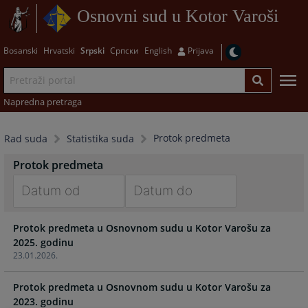
Osnovni sud u Kotor Varoši
Bosanski
Hrvatski
Srpski
Српски
English
Prijava
Napredna pretraga
Protok predmeta
Rad suda
Statistika suda
Protok predmeta
Navigate
Navigate
Protok predmeta u Osnovnom sudu u Kotor Varošu za
forward
forward
2025. godinu
to
to
23.01.2026.
interact
interact
with
with
Protok predmeta u Osnovnom sudu u Kotor Varošu za
the
the
2023. godinu
calendar
calendar