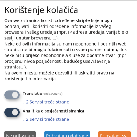
05.02.2025.
and
and
Korištenje kolačića
select
select
Protok predmeta u Osnovnom sudu u Kotor Varošu za
a
a
Ova web stranica koristi određene skripte koje mogu
2024. godinu
date.
date.
pohranjivati i koristiti određene informacije iz vašeg
05.02.2025.
Press
Press
browsera i vašeg uređaja (npr. IP adresa uređaja, varijable o
sesiji unutar browsera, ...).
the
the
Protok predmeta u Osnovnom sudu u Kotor Varošu za
Neke od ovih informacija su nam neophodne i bez njih web
question
question
stranica ne bi mogla fukcionisati u svom punom obimu, dok
2022. godinu
mark
mark
neke nisu prijeko neophodne a služe za dodatne stvari (npr.
04.02.2025.
key
key
procjenu nivoa posjećenosti, budućeg usavršavanja
to
to
stranice...).
Protok predmeta u Osnovnom sudu u Kotor Varošu za
get
get
Na ovom mjestu možete dozvoliti ili uskratiti pravo na
2016. godinu
korištenje tih informacija.
the
the
31.01.2025.
keyboard
keyboard
shortcuts
shortcuts
Translation
(obavezna)
Protok predmeta u Osnovnom sudu u Kotor Varošu za
for
for
↓
2
Servisi treće strane
2015. godinu
changing
changing
31.01.2025.
Analitika o posjećenosti stranica
dates.
dates.
↓
2
Servisi treće strane
Ne prihvatam
Prihvatam odabrane
Prihvatam sve