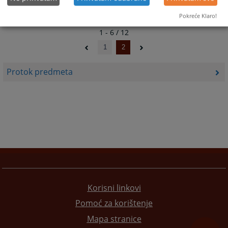
Pokreće Klaro!
1 - 6 / 12
1
2
Protok predmeta
Korisni linkovi
Pomoć za korištenje
Mapa stranice