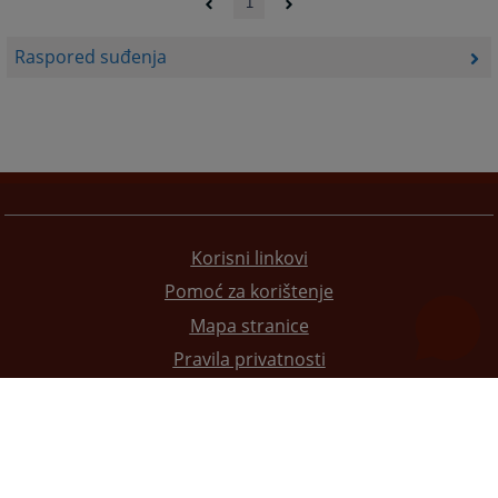
1
Raspored suđenja
Korisni linkovi
Pomoć za korištenje
Mapa stranice
Pravila privatnosti
Redizajn web stranice je finansirala Evropska unija. Za njen sadržaj isključivo je odgovorno
Visoko sudsko i tužilačko vijeće BiH i ona ne odražava nužno stavove Evropske unije.