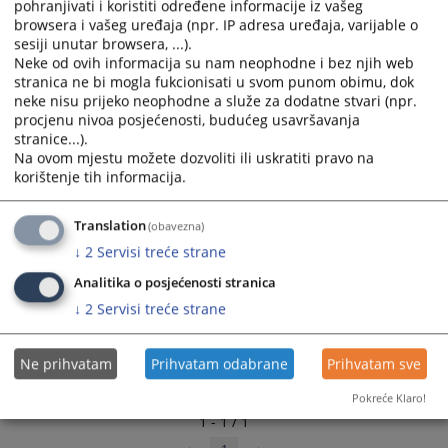
pohranjivati i koristiti određene informacije iz vašeg
browsera i vašeg uređaja (npr. IP adresa uređaja, varijable o
sesiji unutar browsera, ...).
Neke od ovih informacija su nam neophodne i bez njih web
stranica ne bi mogla fukcionisati u svom punom obimu, dok
neke nisu prijeko neophodne a služe za dodatne stvari (npr.
procjenu nivoa posjećenosti, budućeg usavršavanja
stranice...).
Na ovom mjestu možete dozvoliti ili uskratiti pravo na
korištenje tih informacija.
Translation
(obavezna)
↓
2
Servisi treće strane
Analitika o posjećenosti stranica
↓
2
Servisi treće strane
Ne prihvatam
Prihvatam odabrane
Prihvatam sve
Pokreće Klaro!
1 - 1 / 1