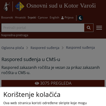
Osnovni sud u Kotor Varoši
Bosanski
Hrvatski
Srpski
Српски
English
Prijava
Napredna pretraga
Raspored suđenja
Oglasna ploča
Raspored suđenja
Raspored suđenja u CMS-u
Raspored zakazanih ročišta je vezan za prikaz zakazanih
ročišta u CMS-u.
3075
PREGLEDA
Korištenje kolačića
Ova web stranica koristi određene skripte koje mogu