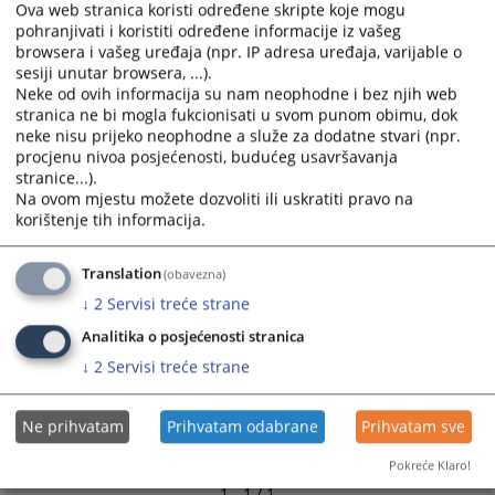
Ova web stranica koristi određene skripte koje mogu
pohranjivati i koristiti određene informacije iz vašeg
browsera i vašeg uređaja (npr. IP adresa uređaja, varijable o
sesiji unutar browsera, ...).
Neke od ovih informacija su nam neophodne i bez njih web
stranica ne bi mogla fukcionisati u svom punom obimu, dok
neke nisu prijeko neophodne a služe za dodatne stvari (npr.
procjenu nivoa posjećenosti, budućeg usavršavanja
stranice...).
Na ovom mjestu možete dozvoliti ili uskratiti pravo na
korištenje tih informacija.
Translation
(obavezna)
↓
2
Servisi treće strane
Analitika o posjećenosti stranica
↓
2
Servisi treće strane
Ne prihvatam
Prihvatam odabrane
Prihvatam sve
Pokreće Klaro!
1 - 1 / 1