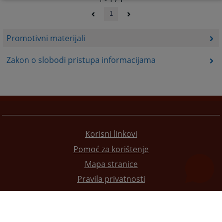
1
Promotivni materijali
Zakon o slobodi pristupa informacijama
Korisni linkovi
Pomoć za korištenje
Mapa stranice
Pravila privatnosti