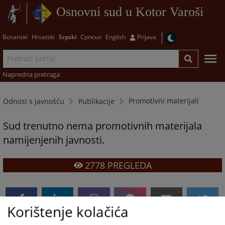
Osnovni sud u Kotor Varoši
Bosanski
Hrvatski
Srpski
Српски
English
Prijava
Napredna pretraga
Promotivni materijali
Odnosi s javnošću
Publikacije
Sud trenutno nema promotivnih materijala
namijenjenih javnosti.
2778
PREGLEDA
Korištenje kolačića