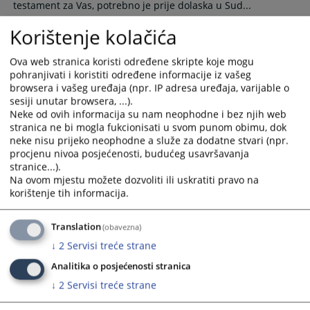
testament za Vas, potrebno je prije dolaska u Sud...
calendar
calendar
18.11.2009.
and
and
Korištenje kolačića
select
select
a
a
Ova web stranica koristi određene skripte koje mogu
Kako mogu dobiti informacije o
date.
date.
pohranjivati i koristiti određene informacije iz vašeg
predmetu?
browsera i vašeg uređaja (npr. IP adresa uređaja, varijable o
Press
Press
sesiji unutar browsera, ...).
the
the
U prijemnoj kancelariji (broj 4) nalazi se službenik koji ima
Neke od ovih informacija su nam neophodne i bez njih web
question
question
pristup CMS aplikaciji. Kroz tu aplikaciju se vode svi postupci
stranica ne bi mogla fukcionisati u svom punom obimu, dok
mark
mark
u Sudu.
neke nisu prijeko neophodne a služe za dodatne stvari (npr.
key
key
procjenu nivoa posjećenosti, budućeg usavršavanja
18.11.2009.
to
to
stranice...).
Na ovom mjestu možete dozvoliti ili uskratiti pravo na
get
get
korištenje tih informacija.
the
the
Kako pokrenuti ostavinski postupak?
keyboard
keyboard
shortcuts
shortcuts
Translation
(obavezna)
for
for
Osnovni sud u Kotor Varoši vodi postupak ako je umrli imao
↓
2
Servisi treće strane
prebivalište na području opština Kotor Varoš, Čelinac i
changing
changing
Analitika o posjećenosti stranica
Kneževo.
dates.
dates.
↓
2
Servisi treće strane