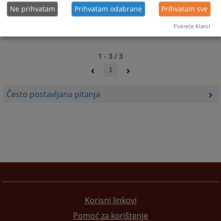
Ne prihvatam
Prihvatam odabrane
Prihvatam sve
Pokreće Klaro!
1 - 3 / 3
1
Često postavljana pitanja
Korisni linkovi
Pomoć za korištenje