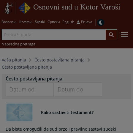
Osnovni sud u Kotor Varoši
Bosanski
Hrvatski
Srpski
Српски
English
Prijava
Napredna pretraga
Vaša pitanja
Često postavljana pitanja
Često postavljana pitanja
Često postavljana pitanja
Navigate
Navigate
forward
forward
Kako sastaviti testament?
to
to
interact
interact
with
with
Da biste omogućili da sud brzo i pravilno sastavi sudski
the
the