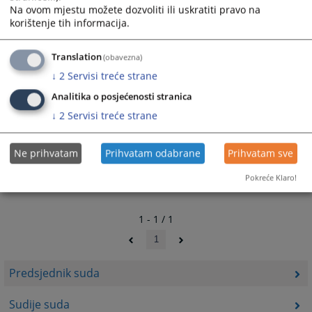
Na ovom mjestu možete dozvoliti ili uskratiti pravo na
korištenje tih informacija.
Translation
(obavezna)
↓
2
Servisi treće strane
Analitika o posjećenosti stranica
↓
2
Servisi treće strane
Ne prihvatam
Prihvatam odabrane
Prihvatam sve
Pokreće Klaro!
1 - 1 / 1
1
Predsjednik suda
Sudije suda