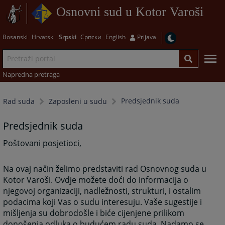
Osnovni sud u Kotor Varoši
Bosanski
Hrvatski
Srpski
Српски
English
Prijava
Napredna pretraga
Predsjednik suda
Rad suda
Zaposleni u sudu
Predsjednik suda
Poštovani posjetioci,
Na ovaj način želimo predstaviti rad Osnovnog suda u
Kotor Varoši. Ovdje možete doći do informacija o
njegovoj organizaciji, nadležnosti, strukturi, i ostalim
podacima koji Vas o sudu interesuju. Vaše sugestije i
mišljenja su dobrodošle i biće cijenjene prilikom
donošenja odluka o budućem radu suda. Nadamo se