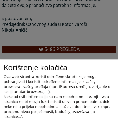
da ćete ovdje pronaći sve potrebne informacije.
S poštovanjem,
Predsjednik Osnovnog suda u Kotor Varoši
Nikola Aničić
5486
PREGLEDA
Korištenje kolačića
Ova web stranica koristi određene skripte koje mogu
pohranjivati i koristiti određene informacije iz vašeg
browsera i vašeg uređaja (npr. IP adresa uređaja, varijable o
sesiji unutar browsera, ...).
Neke od ovih informacija su nam neophodne i bez njih web
stranica ne bi mogla fukcionisati u svom punom obimu, dok
neke nisu prijeko neophodne a služe za dodatne stvari (npr.
procjenu nivoa posjećenosti, budućeg usavršavanja
stranice...).