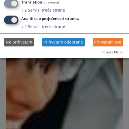
Translation
(obavezna)
↓
2
Servisi treće strane
Analitika o posjećenosti stranica
↓
2
Servisi treće strane
Ne prihvatam
Prihvatam odabrane
Prihvatam sve
Pokreće Klaro!