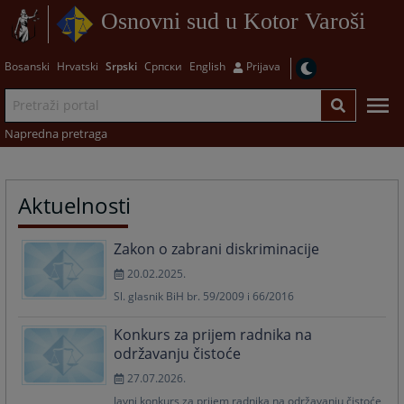
Osnovni sud u Kotor Varoši
Bosanski
Hrvatski
Srpski
Српски
English
Prijava
Napredna pretraga
Aktuelnosti
Zakon o zabrani diskriminacije
20.02.2025.
Sl. glasnik BiH br. 59/2009 i 66/2016
Konkurs za prijem radnika na
održavanju čistoće
27.07.2026.
Javni konkurs za prijem radnika na održavanju čistoće