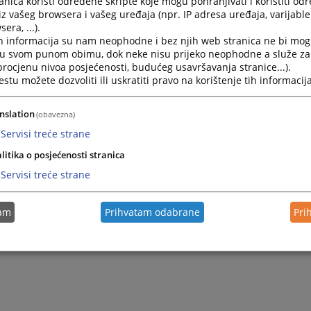
nica koristi određene skripte koje mogu pohranjivati i koristiti od
 0 K 041521 22 K
od 14. 3. 2024. godine, pravosnažna 2. 9. 20
iz vašeg browsera i vašeg uređaja (npr. IP adresa uređaja, varijable 
 0 K 044892 23 K
od 20. 5. 2024. godine, pravosnažna 26. 6. 2
era, ...).
h informacija su nam neophodne i bez njih web stranica ne bi mog
i u svom punom obimu, dok neke nisu prijeko neophodne a služe z
 procjenu nivoa posjećenosti, budućeg usavršavanja stranice...).
tu možete dozvoliti ili uskratiti pravo na korištenje tih informacija
nslation
(obavezna)
Servisi treće strane
litika o posjećenosti stranica
Servisi treće strane
tam
Prihvatam odabrane
Pri