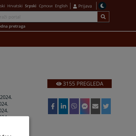
ski
Hrvatski
Srpski
Српски
English
Prijava
dna pretraga
3155
PREGLEDA
 2024.
024.
024.
024.
25.
2025.