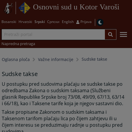
Osnovni sud u Kotor Varoši
Bosanski
Hrvatski
Srpski
Српски
English
Prijava
Napredna pretraga
Sudske takse
Oglasna ploča
Važne informacije
Sudske takse
U postupku pred sudovima plaćaju se sudske takse po
odredbama Zakona o sudskim taksama (Službeni
glasnik Republike Srpske broj 73/08, 49/09, 67/13, 63/14
i 66/18), kao i Taksene tarife koja je njegov sastavni dio.
Takse propisane Zakonom o sudskim taksama i
Taksenom tarifom plaćaju lica po čijem zahtjevu ili u
čijem interesu se preduzimaju radnje u postupku pred
sudovima.