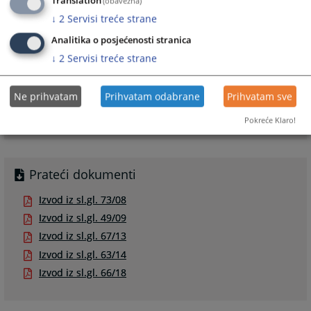
Translation
(obavezna)
↓
2
Servisi treće strane
Analitika o posjećenosti stranica
↓
2
Servisi treće strane
Linkovi
Ne prihvatam
Prihvatam odabrane
Prihvatam sve
Izračunajte vrijednost sudske takse za vaš predmet
Pokreće Klaro!
Prateći dokumenti
Izvod iz sl.gl. 73/08
Izvod iz sl.gl. 49/09
Izvod iz sl.gl. 67/13
Izvod iz sl.gl. 63/14
Izvod iz sl.gl. 66/18