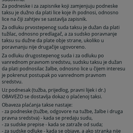
Za podneske i za zapisnike koji zamjenjuju podneske
taksu je dužno da plati lice koje ih podnosi, odnosno
lice na čiji zahtjev se sastavlja zapisnik.
Za odluku prvostepenog suda taksu je dužan da plati
tužilac, odnosno predlagač, a za sudsko poravnanje
taksu su dužne da plate obje strane, ukoliko u
poravnanju nije drugačije ugovoreno.
Za odluku drugostepenog suda i za odluku po
vanrednom pravnom sredstvu, sudsku taksu je dužan
da plati podnosilac žalbe, odnosno lice u čijem interesu
je pokrenut postupak po vanrednom pravnom
sredstvu.
Uz podnesak (tužba, prijedlog, pravni lijek i dr.)
OBAVEZO se dostavlja dokaz o plaćenoj taksi.
Obaveza plaćanja takse nastaje:
- za podneske (tužbe, odgovore na tužbe, žalbe i druga
pravna sredstva) - kada se predaju sudu,
- za sudske prepise - kada se zatraže od suda;
- za sudske odluke - kada se objave, a ako stranka nije