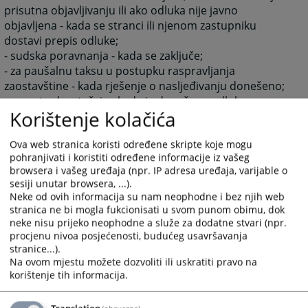
prisutna objavljivanju ili ako odluka nije javno
objavljena - kada se stranci ili njenom zastupniku
dostavi prepis odluke;
- sudska poravnanja - kada se zaključe;
- za paušalnu taksu u postupku raspravljanja
zaostavštine - kada rješenje o nasljeđivanju donešeno;
- u postupku stečaja - kada je donešena odluka o
Korištenje kolačića
glavnoj diobi u postupku stečaja .
u postupku likvidacije: danom donošenja rješenja o
Ova web stranica koristi određene skripte koje mogu
zaključenju likvidacionog postupka.
pohranjivati i koristiti određene informacije iz vašeg
- za ostale radnje - kada se zatraži njihovo
browsera i vašeg uređaja (npr. IP adresa uređaja, varijable o
preduzimanje.
sesiji unutar browsera, ...).
Ako stranka sudu dostavi podnesak bez dokaza o
Neke od ovih informacija su nam neophodne i bez njih web
stranica ne bi mogla fukcionisati u svom punom obimu, dok
paćenoj taksi, sud će pozvati stranku, odnosno njenog
neke nisu prijeko neophodne a služe za dodatne stvari (npr.
punomoćnika da uplati odgovarajuću taksu u roku od
procjenu nivoa posjećenosti, budućeg usavršavanja
8 (osam) dana, pa u koliko stranka ne uplati taksu u
stranice...).
ovom roku sud će nastaviti postupak i pristupiti
Na ovom mjestu možete dozvoliti ili uskratiti pravo na
prinudnoj naplati takse.
korištenje tih informacija.
1986
PREGLEDA