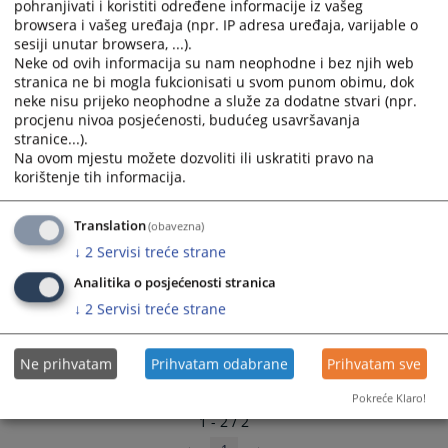
pohranjivati i koristiti određene informacije iz vašeg
and
and
browsera i vašeg uređaja (npr. IP adresa uređaja, varijable o
select
select
sesiji unutar browsera, ...).
a
a
Neke od ovih informacija su nam neophodne i bez njih web
Adrese web stranica sudova u okviru
stranica ne bi mogla fukcionisati u svom punom obimu, dok
date.
date.
Pravosudnog portala
neke nisu prijeko neophodne a služe za dodatne stvari (npr.
Press
Press
procjenu nivoa posjećenosti, budućeg usavršavanja
the
the
Adrese web stranica sudova u okviru Pravosudnog portala
stranice...).
question
question
Na ovom mjestu možete dozvoliti ili uskratiti pravo na
mark
mark
korištenje tih informacija.
key
key
to
to
Translation
(obavezna)
get
get
↓
2
Servisi treće strane
the
the
keyboard
keyboard
Analitika o posjećenosti stranica
shortcuts
shortcuts
↓
2
Servisi treće strane
for
for
changing
changing
Ne prihvatam
Prihvatam odabrane
Prihvatam sve
dates.
dates.
Pokreće Klaro!
1 - 2 / 2