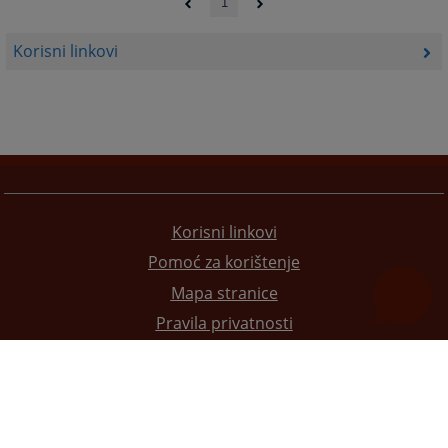
1
Korisni linkovi
Korisni linkovi
Pomoć za korištenje
Mapa stranice
Pravila privatnosti
Redizajn web stranice je finansirala Evropska unija. Za njen sadržaj isključivo je odgovorno
Visoko sudsko i tužilačko vijeće BiH i ona ne odražava nužno stavove Evropske unije.