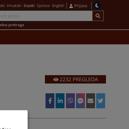
ski
Hrvatski
Srpski
Српски
English
Prijava
dna pretraga
2232
PREGLEDA