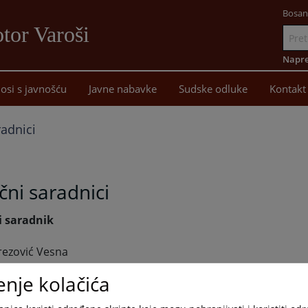
Bosan
tor Varoši
Idi
na
Napre
sadržaj
osi s javnošću
Javne nabavke
Sudske odluke
Kontakt
radnici
čni saradnici
i saradnik
rezović Vesna
enje kolačića