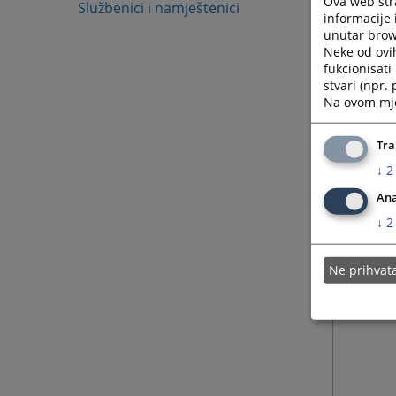
Ova web stra
Službenici i namještenici
informacije 
unutar brows
Neke od ovi
fukcionisat
stvari (npr.
Na ovom mjes
Tra
↓
2
Ana
↓
2
Ne prihva