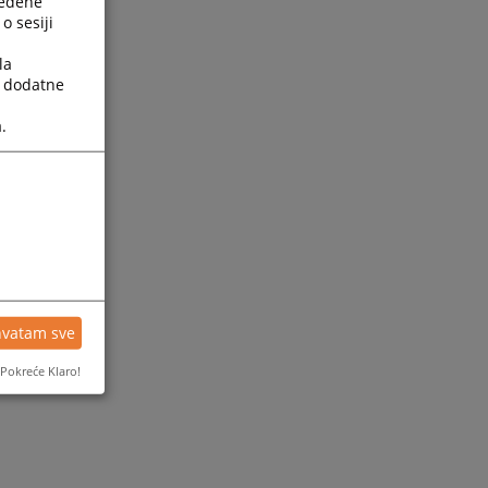
ređene
o sesiji
la
a dodatne
.
hvatam sve
Pokreće Klaro!