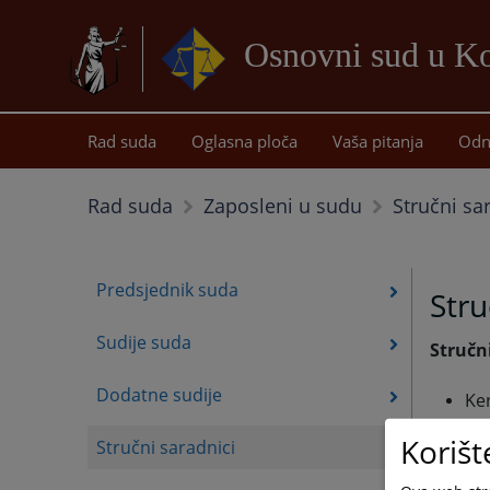
Osnovni sud u Ko
Rad suda
Oglasna ploča
Vaša pitanja
Odn
Stručni sa
Rad suda
Zaposleni u sudu
Predsjednik suda
Stru
Sudije suda
Stručn
Dodatne sudije
Ke
Korišt
Stručni saradnici