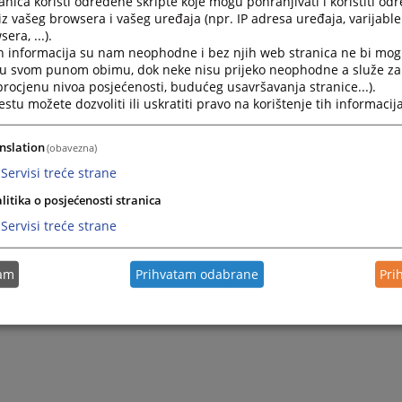
nica koristi određene skripte koje mogu pohranjivati i koristiti od
iz vašeg browsera i vašeg uređaja (npr. IP adresa uređaja, varijable 
era, ...).
h informacija su nam neophodne i bez njih web stranica ne bi mog
i u svom punom obimu, dok neke nisu prijeko neophodne a služe z
 procjenu nivoa posjećenosti, budućeg usavršavanja stranice...).
tu možete dozvoliti ili uskratiti pravo na korištenje tih informacija
nslation
(obavezna)
Servisi treće strane
litika o posjećenosti stranica
Servisi treće strane
tam
Prihvatam odabrane
Pri