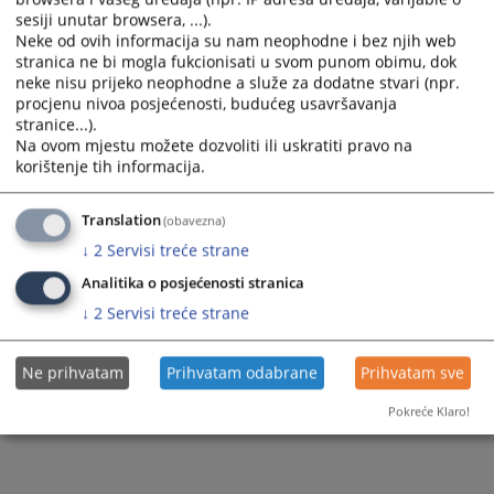
Pisarnica
Prijem pošte
sesiji unutar browsera, ...).
Sudije suda
Neke od ovih informacija su nam neophodne i bez njih web
Sudska policija
Razgledanje spisa
stranica ne bi mogla fukcionisati u svom punom obimu, dok
Dodatne sudije
neke nisu prijeko neophodne a služe za dodatne stvari (npr.
Akti suda
Žalbe na sudske odluke
procjenu nivoa posjećenosti, budućeg usavršavanja
Stručni saradnici
stranice...).
Medijacija
Na ovom mjestu možete dozvoliti ili uskratiti pravo na
Službenici i namještenici
korištenje tih informacija.
Translation
(obavezna)
↓
2
Servisi treće strane
Analitika o posjećenosti stranica
↓
2
Servisi treće strane
Ne prihvatam
Prihvatam odabrane
Prihvatam sve
Pokreće Klaro!