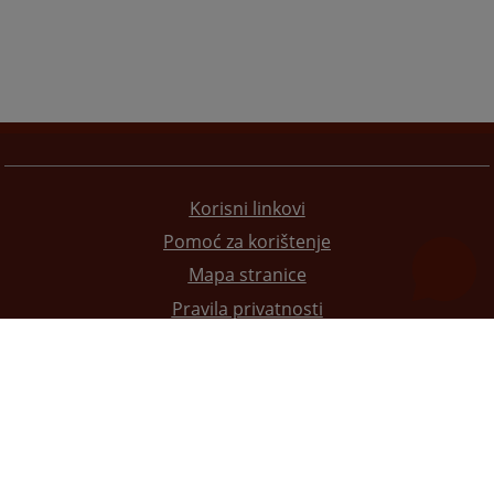
Korisni linkovi
Pomoć za korištenje
Mapa stranice
Pravila privatnosti
Redizajn web stranice je finansirala Evropska unija. Za njen sadržaj isključivo je odgovorno
Visoko sudsko i tužilačko vijeće BiH i ona ne odražava nužno stavove Evropske unije.