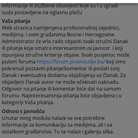
informacije ili službene obavijesti koje su i u zgradi
suda postavljene na oglasnu ploču
Vaša pitanja
Web stranica namijenjena profesionalnoj zajednici,
medijima, i svim građanima Bosne i Hercegovine.
Administrator će vrlo rado objaviti svaki stručni članak
ili pitanje koje smatra interesantnim za javnost i koji
ispunjava stručne kriterije objave. Svaki posjetioc može
putem foruma
https://forum.pravosudje.ba/
koji smo
pokrenuli postaviti pitanje/komentar ili poslati svoj
članak i eventualna dodatna objašnjenja uz članak. Za
objavljeni članak autor ne može očekivati naknadu.
Odgovor na pitanje ili komentar biće dat na samom
forumu. Najinteresantnija pitanja biće objavljena i u
kategoriji Vaša pitanja.
Odnosi s javnošću
Unutar ovog modula nalaze se sve potrebne
informacije za komunikaciju sa medijima, ali i sa
ostatkom građanstva. Tu se nalazi i galerija slika.