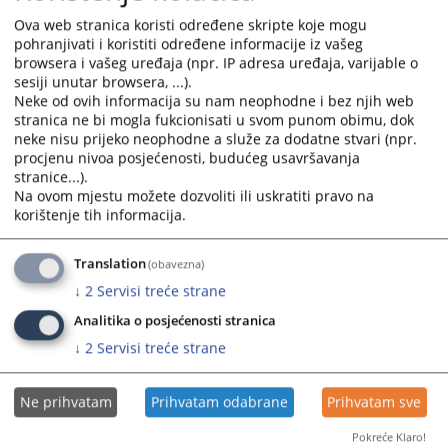
Grupa Najava događaja predstavlja najavu budućih
Ova web stranica koristi određene skripte koje mogu
događanja važnih za sud sa datumom događanja.
pohranjivati i koristiti određene informacije iz vašeg
Grupa često postavljana pitanja prikazuje pitanja i
browsera i vašeg uređaja (npr. IP adresa uređaja, varijable o
odgovore koji su najčešće postavljana sudu, a vezana
sesiji unutar browsera, ...).
su za rad suda ili druge aktivnosti vezane za sam sud.
Neke od ovih informacija su nam neophodne i bez njih web
stranica ne bi mogla fukcionisati u svom punom obimu, dok
Grupa Raspored suđenja prikazuje detaljne informacije
neke nisu prijeko neophodne a služe za dodatne stvari (npr.
o suđenjima u sudu za određeni vremenski period.
procjenu nivoa posjećenosti, budućeg usavršavanja
Grupa Vijesti iz pravosuđa obuhvata informacije koje
stranice...).
su vezane za pravosuđe BiH u cjelini.
Na ovom mjestu možete dozvoliti ili uskratiti pravo na
korištenje tih informacija.
Rad suda
Klikom na Rad suda otvoriće Vam se web stranicama
sa svim novostima (arhivom) koje su vezane za rad
Translation
(obavezna)
suda.
↓
2
Servisi treće strane
Klikom na neku od kategorija možete dobiti
Analitika o posjećenosti stranica
informacije: o dokumentima koje na sudu možete
↓
2
Servisi treće strane
dobiti, o samoj organizaciji suda, o statistici o protoku
predmeta, o osnivanju suda, o uposlenicima suda
Oglasna ploča
Ne prihvatam
Prihvatam odabrane
Prihvatam sve
Kroz informacije krećete se na isti način kao i kroz Rad
Pokreće Klaro!
suda. Na oglasnu ploču, administrator će stavljati