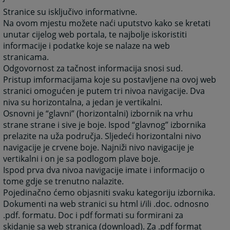
Stranice su isključivo informativne.
Na ovom mjestu možete naći uputstvo kako se kretati
unutar cijelog web portala, te najbolje iskoristiti
informacije i podatke koje se nalaze na web
stranicama.
Odgovornost za tačnost informacija snosi sud.
Pristup imformacijama koje su postavljene na ovoj web
stranici omogućen je putem tri nivoa navigacije. Dva
niva su horizontalna, a jedan je vertikalni.
Osnovni je “glavni” (horizontalni) izbornik na vrhu
strane strane i sive je boje. Ispod “glavnog” izbornika
prelazite na uža područja. Sljedeći horizontalni nivo
navigacije je crvene boje. Najniži nivo navigacije je
vertikalni i on je sa podlogom plave boje.
Ispod prva dva nivoa navigacije imate i informacijo o
tome gdje se trenutno nalazite.
Pojedinačno ćemo objasniti svaku kategoriju izbornika.
Dokumenti na web stranici su html i/ili .doc. odnosno
.pdf. formatu. Doc i pdf formati su formirani za
skidanje sa web stranica (download). Za .pdf format