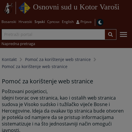
Osnovni sud u Kotor Varoši
Bosanski
Hrvatski
Srpski
Српски
English
Prijava
Napredna pretraga
Kontakt
Pomoć za korištenje web stranice
Pomoć za korištenje web stranice
Pomoć za korištenje web stranice
Poštovani posjetioci,
idejni tvorac ove stranica, kao i ostalih web stranica
sudova je Visoko sudsko i tužilačko vijeće Bosne i
Hercegovine. Ideja da ovakav tip stranica bude otvoren
je potekla od namjere da se pristup informacijama
sistematizuje i na što jednostavniji način omogući
javnosti.