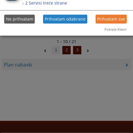
↓
2
Servisi treće strane
Plan javnih nabavki za 2023. godinu
10.01.2023.
Ne prihvatam
Prihvatam odabrane
Prihvatam sve
Pokreće Klaro!
1 - 10 / 21
1
2
3
Plan nabavki