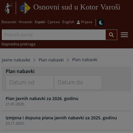
Osnovni sud u Kotor Varoši
Bosanski
Hrvatski
Srpski
Српски
English
Prijava
Napredna pretraga
Plan nabavki
Javne nabavke
Plan nabavki
Plan nabavki
Navigate
Navigate
Plan javnih nabavki za 2026. godinu
forward
forward
21.01.2026.
to
to
interact
interact
Izmjena i dopuna plana javnih nabavki za 2025. godinu
with
with
25.11.2025.
the
the
calendar
calendar