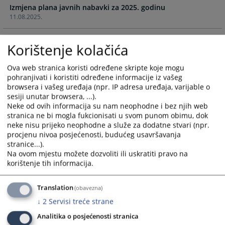
Izmjena plana javnih nabavki za 2025. godinu
and
and
11.08.2025.
select
select
a
a
Plan javnih nabavki za 2025. godinu
date.
date.
Korištenje kolačića
23.01.2025.
Press
Press
the
the
Ova web stranica koristi određene skripte koje mogu
Izmjena plana javnih nabavki za 2024. godinu
question
question
pohranjivati i koristiti određene informacije iz vašeg
05.12.2024.
mark
mark
browsera i vašeg uređaja (npr. IP adresa uređaja, varijable o
key
key
sesiji unutar browsera, ...).
Neke od ovih informacija su nam neophodne i bez njih web
Plan javnih nabavki za 2024. godinu
to
to
stranica ne bi mogla fukcionisati u svom punom obimu, dok
29.12.2023.
get
get
neke nisu prijeko neophodne a služe za dodatne stvari (npr.
the
the
procjenu nivoa posjećenosti, budućeg usavršavanja
Izmjena plana javnih nabavki za 2023. godinu
keyboard
keyboard
stranice...).
27.12.2023.
shortcuts
shortcuts
Na ovom mjestu možete dozvoliti ili uskratiti pravo na
for
for
korištenje tih informacija.
Izmjena plana javnih nabavki za 2023. godinu
changing
changing
09.10.2023.
dates.
dates.
Translation
(obavezna)
↓
2
Servisi treće strane
Izmjena plana javnih nabavki za 2023. godinu
04.07.2023.
Analitika o posjećenosti stranica