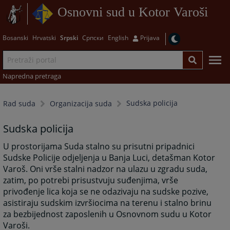
Osnovni sud u Kotor Varoši
Bosanski
Hrvatski
Srpski
Српски
English
Prijava
Napredna pretraga
Sudska policija
Rad suda
Organizacija suda
Sudska policija
U prostorijama Suda stalno su prisutni pripadnici
Sudske Policije odjeljenja u Banja Luci, detašman Kotor
Varoš. Oni vrše stalni nadzor na ulazu u zgradu suda,
zatim, po potrebi prisustvuju suđenjima, vrše
privođenje lica koja se ne odazivaju na sudske pozive,
asistiraju sudskim izvršiocima na terenu i stalno brinu
za bezbijednost zaposlenih u Osnovnom sudu u Kotor
Varoši.