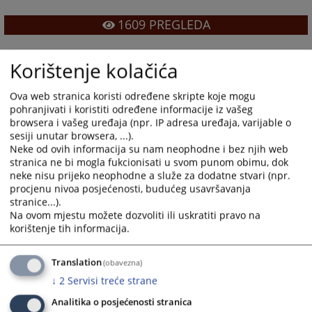
1609
PREGLEDA
Korištenje kolačića
Ova web stranica koristi određene skripte koje mogu
pohranjivati i koristiti određene informacije iz vašeg
Linkovi
browsera i vašeg uređaja (npr. IP adresa uređaja, varijable o
sesiji unutar browsera, ...).
Vrhovni sud Republike Srpske
Neke od ovih informacija su nam neophodne i bez njih web
stranica ne bi mogla fukcionisati u svom punom obimu, dok
neke nisu prijeko neophodne a služe za dodatne stvari (npr.
procjenu nivoa posjećenosti, budućeg usavršavanja
stranice...).
Na ovom mjestu možete dozvoliti ili uskratiti pravo na
korištenje tih informacija.
Translation
(obavezna)
↓
2
Servisi treće strane
Analitika o posjećenosti stranica