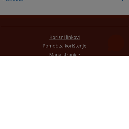
Korisni linkovi
Pomoć za korištenje
Mapa stranice
Pravila privatnosti
Redizajn web stranice je finansirala Evropska unija. Za njen sadržaj isključivo je odgovorno
Visoko sudsko i tužilačko vijeće BiH i ona ne odražava nužno stavove Evropske unije.