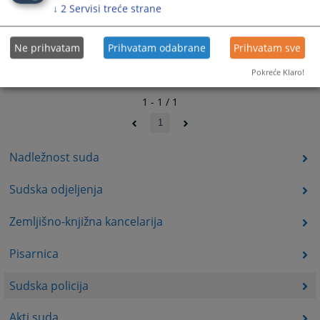
↓
2
Servisi treće strane
Ne prihvatam
Prihvatam odabrane
Prihvatam sve
Pokreće Klaro!
1 - 1 / 1
1
Nadležnost suda
Sudska odjeljenja
Zemljišno-knjižna kancelarija
Pisarnica
Sudska policija
Akti suda