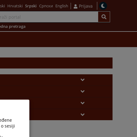
ski
Hrvatski
Srpski
Српски
English
Prijava
dna pretraga
ređene
o sesiji