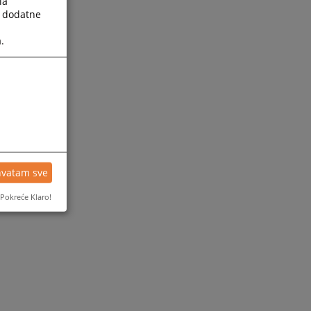
la
a dodatne
.
hvatam sve
Pokreće Klaro!