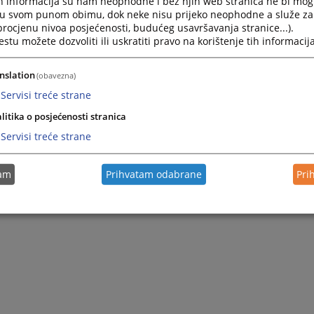
h informacija su nam neophodne i bez njih web stranica ne bi mog
i u svom punom obimu, dok neke nisu prijeko neophodne a služe z
 procjenu nivoa posjećenosti, budućeg usavršavanja stranice...).
tu možete dozvoliti ili uskratiti pravo na korištenje tih informacija
nslation
(obavezna)
Servisi treće strane
litika o posjećenosti stranica
Servisi treće strane
tam
Prihvatam odabrane
Pri