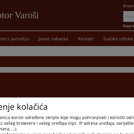
Bosan
tor Varoši
Idi
na
Napre
sadržaj
osi s javnošću
Javne nabavke
Kontakt
Sudske odluke
enje kolačića
nica koristi određene skripte koje mogu pohranjivati i koristiti od
iz vašeg browsera i vašeg uređaja (npr. IP adresa uređaja, varijable 
era, ...).