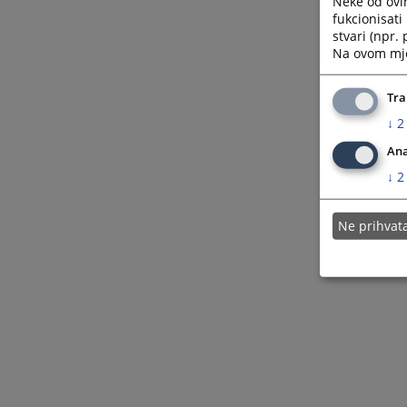
Neke od ovi
fukcionisat
stvari (npr.
Na ovom mjes
Tra
↓
2
Ana
↓
2
Ne prihva