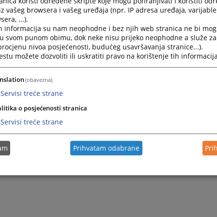
nica koristi određene skripte koje mogu pohranjivati i koristiti od
iz vašeg browsera i vašeg uređaja (npr. IP adresa uređaja, varijable 
era, ...).
2025.
Protok predmeta u Osnovnom sudu u Kotor Varošu za 20
h informacija su nam neophodne i bez njih web stranica ne bi mog
i u svom punom obimu, dok neke nisu prijeko neophodne a služe z
 procjenu nivoa posjećenosti, budućeg usavršavanja stranice...).
2025.
Protok predmeta u Osnovnom sudu u Kotor Varošu za 20
tu možete dozvoliti ili uskratiti pravo na korištenje tih informacija
2025.
Protok predmeta u Osnovnom sudu u Kotor Varošu za 20
nslation
(obavezna)
Servisi treće strane
litika o posjećenosti stranica
Servisi treće strane
tam
Prihvatam odabrane
Pri