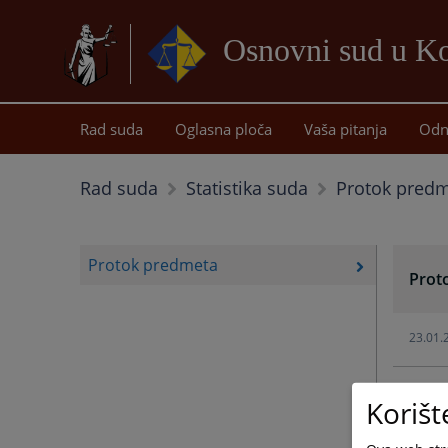
Osnovni sud u Ko
Rad suda
Oglasna ploča
Vaša pitanja
Odn
Protok pred
Rad suda
Statistika suda
Protok predmeta
Prot
23.01.
05.02.
Korišt
05.02.