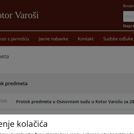
Bosan
tor Varoši
Idi
na
Napre
sadržaj
osi s javnošću
Javne nabavke
Kontakt
Sudske odluke
meta
ok predmeta
2026.
Protok predmeta u Osnovnom sudu u Kotor Varošu za 20
2025.
Protok predmeta u Osnovnom sudu u Kotor Varošu za 20
enje kolačića
2025.
Protok predmeta u Osnovnom sudu u Kotor Varošu za 20