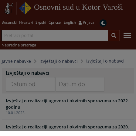
Osnovni sud u Kotor Varoši
Bosanski
Hrvatski
Srpski
Српски
English
Prijava
Napredna pretraga
Izvještaji o nabavci
Javne nabavke
Izvještaji o nabavci
Izvještaji o nabavci
Navigate
Navigate
Izvještaj o realizaciji ugovora i okvirnih sporazuma za 2022.
forward
forward
godinu
to
to
10.01.2023.
interact
interact
with
with
Izvještaj o realizaciji ugovora i okvirnih sporazuma za 2020.
the
the
godinu
calendar
calendar