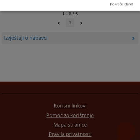
Pokreće Klaro!
1 - 6 / 6
1
Izvještaji o nabavci
Korisni linkovi
Pomoć za korištenje
Mapa stranice
Pravila privatnosti