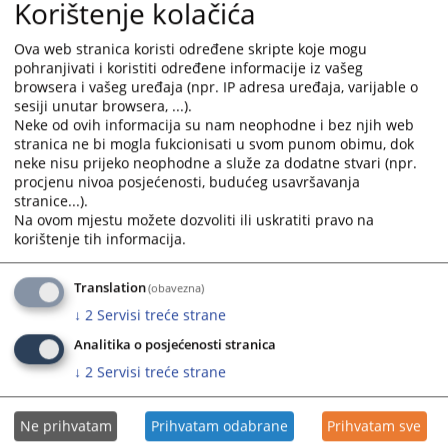
Korištenje kolačića
14.10.2020.
and
and
select
select
Ova web stranica koristi određene skripte koje mogu
Izvještaj o realizaciji ugovora i okvirnih sporazuma za 2019.
a
a
pohranjivati i koristiti određene informacije iz vašeg
godinu
date.
date.
browsera i vašeg uređaja (npr. IP adresa uređaja, varijable o
24.04.2019.
Press
Press
sesiji unutar browsera, ...).
Neke od ovih informacija su nam neophodne i bez njih web
the
the
Izvještaj o realizaciji ugovora i okvirnih sporazuma za 2018.
stranica ne bi mogla fukcionisati u svom punom obimu, dok
question
question
neke nisu prijeko neophodne a služe za dodatne stvari (npr.
godinu
mark
mark
procjenu nivoa posjećenosti, budućeg usavršavanja
15.03.2018.
key
key
stranice...).
to
to
Na ovom mjestu možete dozvoliti ili uskratiti pravo na
Izvještaj o realizaciji ugovora i okvirnih sporazuma za 2017.
get
get
korištenje tih informacija.
godinu
the
the
keyboard
keyboard
Translation
(obavezna)
Izvještaj o realizaciji ugovora i okvirnih sporazuma za 2016.
shortcuts
shortcuts
↓
2
Servisi treće strane
godinu
for
for
changing
changing
Analitika o posjećenosti stranica
dates.
dates.
↓
2
Servisi treće strane
Ne prihvatam
Prihvatam odabrane
Prihvatam sve