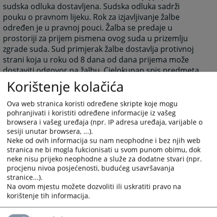
sudska odluka dostavljena. Sudska odluka sadrži
pouku o pravnom lijeku. Rok za izjavljivanje žalbe
određen je u pravnoj pouci. Žalba se predaje u
prostoriji za prijem pismena ovog suda u prizemlju
zgrade suda. Sud primjerak žalbe dostavlja protivnoj
strani koja u roku od 8 dana od dana prijema može
dostaviti odgovor na žalbu. Cjelokupan spis predmeta
se dostavlja Okružnom sudu u Banja Luci koji je tog
Korištenje kolačića
trenutka nadležan za taj predmet.
Ova web stranica koristi određene skripte koje mogu
1620
PREGLEDA
pohranjivati i koristiti određene informacije iz vašeg
browsera i vašeg uređaja (npr. IP adresa uređaja, varijable o
sesiji unutar browsera, ...).
Neke od ovih informacija su nam neophodne i bez njih web
stranica ne bi mogla fukcionisati u svom punom obimu, dok
neke nisu prijeko neophodne a služe za dodatne stvari (npr.
procjenu nivoa posjećenosti, budućeg usavršavanja
stranice...).
Na ovom mjestu možete dozvoliti ili uskratiti pravo na
korištenje tih informacija.