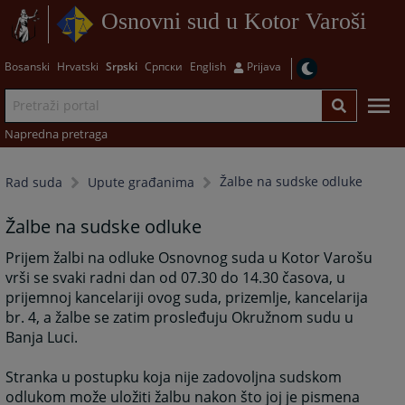
Osnovni sud u Kotor Varoši
Bosanski
Hrvatski
Srpski
Српски
English
Prijava
Napredna pretraga
Žalbe na sudske odluke
Rad suda
Upute građanima
Žalbe na sudske odluke
Prijem žalbi na odluke Osnovnog suda u Kotor Varošu
vrši se svaki radni dan od 07.30 do 14.30 časova, u
prijemnoj kancelariji ovog suda, prizemlje, kancelarija
br. 4, a žalbe se zatim prosleđuju Okružnom sudu u
Banja Luci.
Stranka u postupku koja nije zadovoljna sudskom
odlukom može uložiti žalbu nakon što joj je pismena