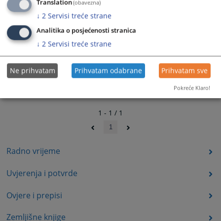
Translation
(obavezna)
↓
2
Servisi treće strane
Analitika o posjećenosti stranica
↓
2
Servisi treće strane
Ne prihvatam
Prihvatam odabrane
Prihvatam sve
Pokreće Klaro!
1 - 1 / 1
1
Radno vrijeme
Uvjerenja i potvrde
Ovjere i prepisi
Zemljišne knjige