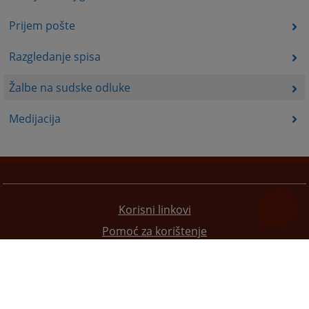
Prijem pošte
Razgledanje spisa
Žalbe na sudske odluke
Medijacija
Korisni linkovi
Pomoć za korištenje
Mapa stranice
Pravila privatnosti