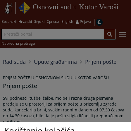
Osnovni sud u Kotor Varoši
Bosanski
Hrvatski
Srpski
Српски
English
Prijava
Napredna pretraga
Rad suda
Upute građanima
Prijem pošte
PRIJEM POŠTE U OSNOVNOM SUDU U KOTOR VAROŠU
Prijem pošte
Svi podnesci, tužbe, žalbe, molbe i razna druga pismena
predaju se u prostoriji za prijem pošte u prizemlju zgrade
suda, kancelarija br. 4, svakim radnim danom od 07.30 časova
do 14.30 časova, bilo da je pošta stigla lično ili preporučenom
pošiljkom.
Korištenje kolačića
Adresa: