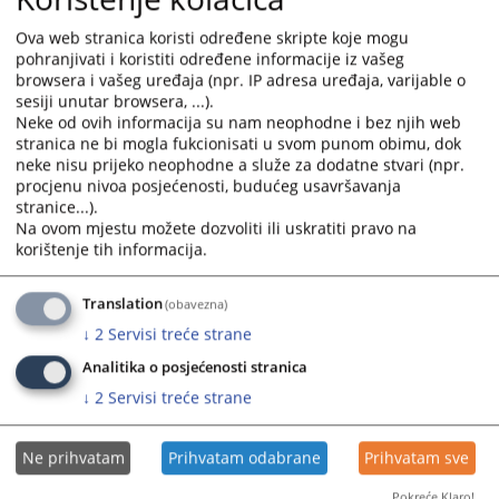
Osnovni sud u Kotor Varošu
Ova web stranica koristi određene skripte koje mogu
Cara Dušana 87
pohranjivati i koristiti određene informacije iz vašeg
78220 Kotor Varoš
browsera i vašeg uređaja (npr. IP adresa uređaja, varijable o
Republika Srpska
sesiji unutar browsera, ...).
Bosna i Hercegovina
Neke od ovih informacija su nam neophodne i bez njih web
stranica ne bi mogla fukcionisati u svom punom obimu, dok
neke nisu prijeko neophodne a služe za dodatne stvari (npr.
Prilikom prijema pismena uposlenik suda dužan je da stranci
procjenu nivoa posjećenosti, budućeg usavršavanja
izda potvrdu o prijemu.
stranice...).
Na ovom mjestu možete dozvoliti ili uskratiti pravo na
Prikazana vijest je na
:
Srpski jezik
korištenje tih informacija.
2873
PREGLEDA
Translation
(obavezna)
↓
2
Servisi treće strane
Analitika o posjećenosti stranica
↓
2
Servisi treće strane
Ne prihvatam
Prihvatam odabrane
Prihvatam sve
Pokreće Klaro!