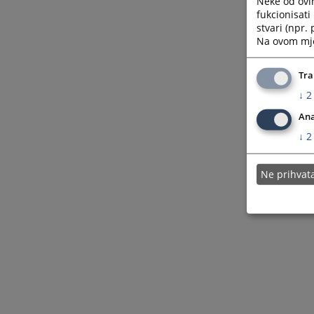
Neke od ovi
fukcionisat
stvari (npr.
Na ovom mjes
Tra
↓
2
Ana
↓
2
Ne prihva