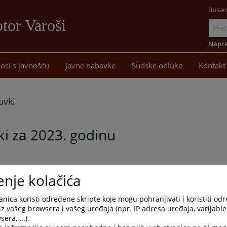
Bosan
tor Varoši
Idi
na
Napre
sadržaj
osi s javnošću
Javne nabavke
Sudske odluke
Kontakt
avki
ki za 2023. godinu
vnih nabavki Osnovnog suda u Kotor Varošu za 2023. godinu.
enje kolačića
nica koristi određene skripte koje mogu pohranjivati i koristiti od
iz vašeg browsera i vašeg uređaja (npr. IP adresa uređaja, varijable 
era, ...).