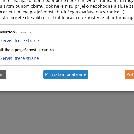
h informacija su nam neophodne i bez njih web stranica ne bi mog
i u svom punom obimu, dok neke nisu prijeko neophodne a služe z
 procjenu nivoa posjećenosti, budućeg usavršavanja stranice...).
tu možete dozvoliti ili uskratiti pravo na korištenje tih informacija
nslation
(obavezna)
Servisi treće strane
litika o posjećenosti stranica
Servisi treće strane
tam
Prihvatam odabrane
Pri