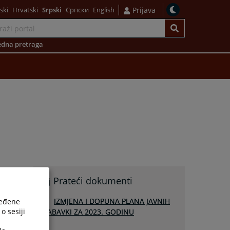
ski
Hrvatski
Srpski
Српски
English
Prijava
dna pretraga
Prateći dokumenti
IZMJENA I DOPUNA PLANA JAVNIH
ređene
o sesiji
NABAVKI ZA 2023. GODINU