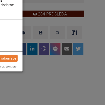
la
a dodatne
284
PREGLEDA
.
hvatam sve
Pokreće Klaro!