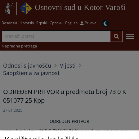
Osnovni sud u Kotor Varoši
Bosanski
Hrvatski
Srpski
Српски
English
Prijava
Napredna pretraga
Odnosi s javnošću
Vijesti
Saopštenja za javnost
ODREĐEN PRITVOR u predmetu broj 73 0 K
051077 25 Kpp
27.01.2025.
ODREĐEN PRITVOR
u predmetu broj 73 0 K 051077 25 Kpp protiv osumnjičenog
D.M. zbog osnovane sumnje da je počinio krivično djelo nasilje