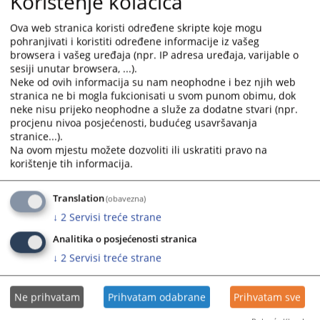
Korištenje kolačića
u porodici ili porodičnoj zajednici iz člana 190. stav 3. u vezi sa
stavom 1. Krivičnog Zakonika Republike Srpske,
odlučujući o
Ova web stranica koristi određene skripte koje mogu
prijedlogu Okružnog tužilaštva Banja Luka broj T 13 0 KT
pohranjivati i koristiti određene informacije iz vašeg
0071122 25 od 22.01.2025. godine za određivanje pritvora,
na
browsera i vašeg uređaja (npr. IP adresa uređaja, varijable o
osnovu odredbe člana 199. stav 1. Zakona o krivičnom
sesiji unutar browsera, ...).
postupku Republike Srpske.
Neke od ovih informacija su nam neophodne i bez njih web
stranica ne bi mogla fukcionisati u svom punom obimu, dok
Pritvor se određuje iz razloga propisanih članom 197 stav 1 tačka b) i v) Zakona o
neke nisu prijeko neophodne a služe za dodatne stvari (npr.
krivičnom postupku Republike Srpske u trajanju od mjesec dana , a ima se računa
procjenu nivoa posjećenosti, budućeg usavršavanja
ti od 20.01.2025. godine
u 23,15 časova.
stranice...).
Na ovom mjestu možete dozvoliti ili uskratiti pravo na
Prikazana vijest je na
:
Srpski jezik
korištenje tih informacija.
461
PREGLEDA
Translation
(obavezna)
↓
2
Servisi treće strane
Analitika o posjećenosti stranica
↓
2
Servisi treće strane
Ne prihvatam
Prihvatam odabrane
Prihvatam sve