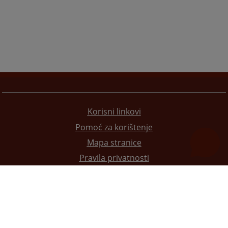
Korisni linkovi
Pomoć za korištenje
Mapa stranice
Pravila privatnosti
Redizajn web stranice je finansirala Evropska unija. Za njen sadržaj isključivo je odgovorno
Visoko sudsko i tužilačko vijeće BiH i ona ne odražava nužno stavove Evropske unije.