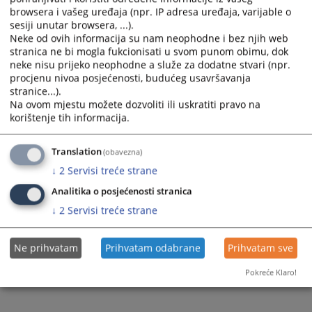
browsera i vašeg uređaja (npr. IP adresa uređaja, varijable o
Prateći dokumenti
sesiji unutar browsera, ...).
Neke od ovih informacija su nam neophodne i bez njih web
PROTOK PREDMETA 2022.
stranica ne bi mogla fukcionisati u svom punom obimu, dok
neke nisu prijeko neophodne a služe za dodatne stvari (npr.
procjenu nivoa posjećenosti, budućeg usavršavanja
stranice...).
207
PREGLEDA
Na ovom mjestu možete dozvoliti ili uskratiti pravo na
korištenje tih informacija.
Translation
(obavezna)
↓
2
Servisi treće strane
Analitika o posjećenosti stranica
↓
2
Servisi treće strane
Ne prihvatam
Prihvatam odabrane
Prihvatam sve
Pokreće Klaro!