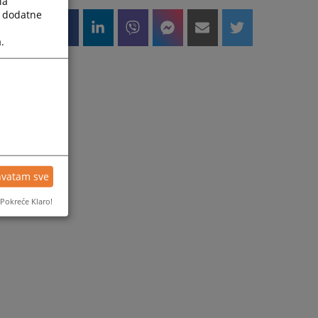
la
a dodatne
.
hvatam sve
Pokreće Klaro!