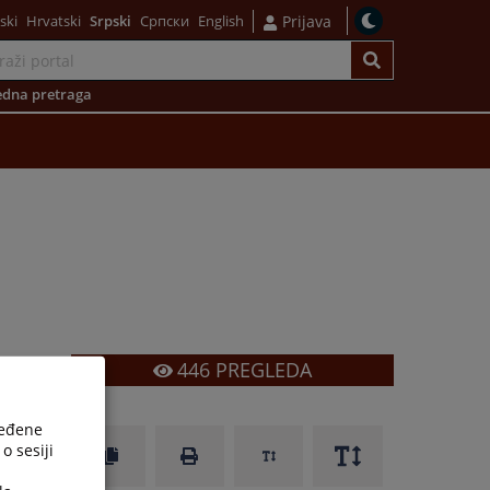
ski
Hrvatski
Srpski
Српски
English
Prijava
dna pretraga
446
PREGLEDA
ređene
o sesiji