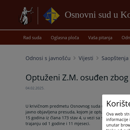
Osnovni sud u Ko
Rad suda
Oglasna ploča
Vaša pitanja
Odn
Odnosi s javnošću
Vijesti
Saopštenja 
Optuženi Z.M. osuđen zbog če
04.02.2025.
Korišt
U krivičnom predmetu Osnovnog suda u Kotor Varošu, 
javno objavljena presuda, kojom je optuženi Z.M. osuđ
Ova web stra
15 godina iz člana 173 stav 4, u vezi sa stavom 1 i 2 
informacije 
trajanju od 1 godine i 11 mjeseci.
unutar brows