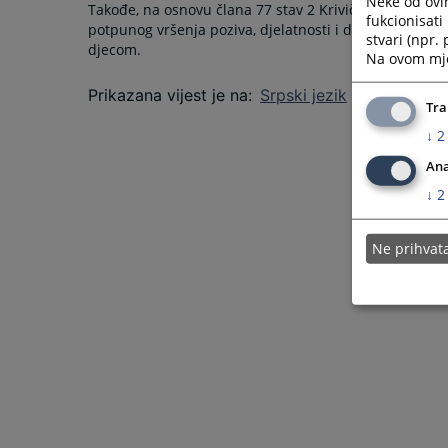
Neke od ovi
Takođe, na osnovu člana 77 stav 2 Krivičnog zakonika
fukcionisat
potpunog vršenja poziva, djelatnosti i dužnosti profe
stvari (npr.
djecom.
Na ovom mjes
Prikazana vijest je na
:
Srpski jezik
Tra
↓
2
Ana
↓
2
Ne prihva