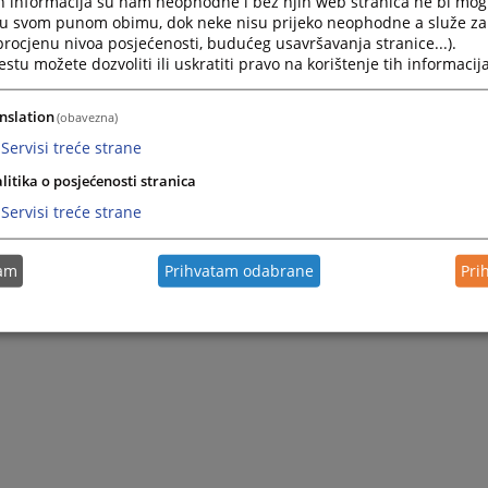
h informacija su nam neophodne i bez njih web stranica ne bi mog
 Republike Srpske, izrečena mu je mjera bezbjednosti zabrane
i u svom punom obimu, dok neke nisu prijeko neophodne a služe z
sora pri čijem obavljanju se ostvaruje neposredan kontakt sa
 procjenu nivoa posjećenosti, budućeg usavršavanja stranice...).
tu možete dozvoliti ili uskratiti pravo na korištenje tih informacija
nslation
(obavezna)
Servisi treće strane
litika o posjećenosti stranica
Servisi treće strane
tam
Prihvatam odabrane
Pri