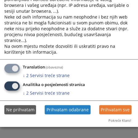
browsera i vašeg uređaja (npr. IP adresa uređaja, varijable o
Prateći dokumenti
sesiji unutar browsera, ...).
Neke od ovih informacija su nam neophodne i bez njih web
PROTOK PREDMETA 2023.
stranica ne bi mogla fukcionisati u svom punom obimu, dok
neke nisu prijeko neophodne a služe za dodatne stvari (npr.
procjenu nivoa posjećenosti, budućeg usavršavanja
stranice...).
226
PREGLEDA
Na ovom mjestu možete dozvoliti ili uskratiti pravo na
korištenje tih informacija.
Translation
(obavezna)
↓
2
Servisi treće strane
Analitika o posjećenosti stranica
↓
2
Servisi treće strane
Ne prihvatam
Prihvatam odabrane
Prihvatam sve
Pokreće Klaro!