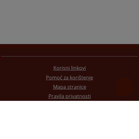
Korisni linkovi
Pomoć za korištenje
Mapa stranice
Pravila privatnosti
Redizajn web stranice je finansirala Evropska unija. Za njen sadržaj isključivo je odgovorno
Visoko sudsko i tužilačko vijeće BiH i ona ne odražava nužno stavove Evropske unije.