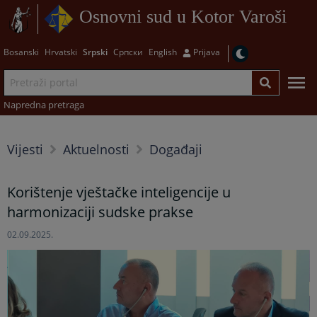
Osnovni sud u Kotor Varoši
Bosanski
Hrvatski
Srpski
Српски
English
Prijava
Napredna pretraga
Vijesti
Aktuelnosti
Događaji
Korištenje vještačke inteligencije u
harmonizaciji sudske prakse
02.09.2025.