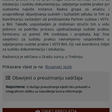
edukaciju i sudsku dokumentaciju, odjeljenja sudske prakse pri
sudovima najviše instance, Radna grupa za analizu i
unapređenje objavljivanja sudskih i tužilačkih odluka, te Tim za
koordinaciju sastavljen od predstavnika Partner sudova i VSTV-
a BiH. Takođe, uspostavljen je motivisan stručni tim u vidu
Jedinice za podršku procesu ujednačavanja sudske prakse,
formiranu uz pomoć IPA sredstava i projekata, koji čine
savjetnici za sudsku praksu ravnomjerno raspoređeni u
odjeljenjima sudske prakse i VSTV BiH, čiji rad koordinira Odjel
za sudsku dokumentaciju i edukaciju.
Radionica je održana u Gradu sunca, u Trebinju.
Prikazana vijest je na
:
Bosanski jezik
Obavijest o preuzimanju sadržaja
Napomena
:
U slučaju preuzimanja vijesti istu preuzeti u
integralnom obliku uz navođenje izvora informacije.
23682
PREGLEDA