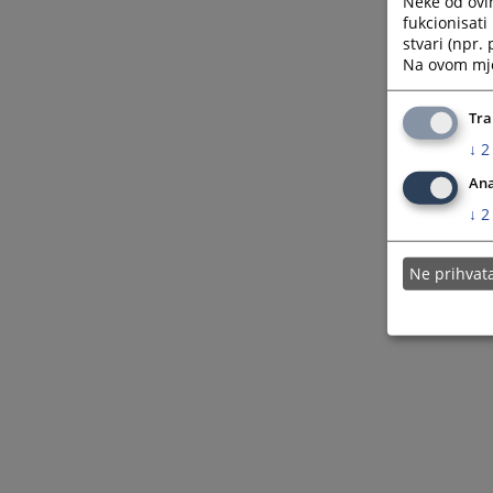
Neke od ovi
fukcionisat
stvari (npr.
Na ovom mjes
Tra
↓
2
Ana
↓
2
Ne prihva