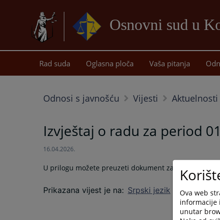
Osnovni sud u Ko
Rad suda
Oglasna ploča
Vaša pitanja
Odn
Odnosi s javnošću
Vijesti
Aktuelnosti
Izvještaj o radu za period 0
16.04.2026.
U prilogu možete preuzeti dokument za Izvještaj o ra
Korišt
Prikazana vijest je na
:
Srpski jezik
Ova web stra
informacije 
unutar brows