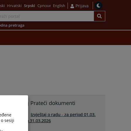
ski
Hrvatski
Srpski
Српски
English
Prijava
dna pretraga
Prateći dokumenti
Izvještaj o radu - za period 01.03.
ređene
o sesiji
do 31.03.2026