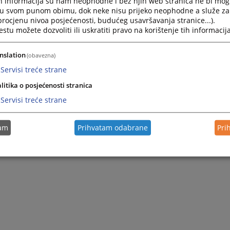
h informacija su nam neophodne i bez njih web stranica ne bi mog
i u svom punom obimu, dok neke nisu prijeko neophodne a služe z
 procjenu nivoa posjećenosti, budućeg usavršavanja stranice...).
tu možete dozvoliti ili uskratiti pravo na korištenje tih informacija
nslation
(obavezna)
Servisi treće strane
litika o posjećenosti stranica
Servisi treće strane
tam
Prihvatam odabrane
Pri