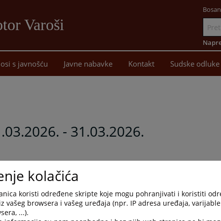
Bosan
tor Varoši
Idi
na
Napre
sadržaj
osi s javnošću
Javne nabavke
Kontakt
Sudske odluke
1.03.2026. - 31.03.2026.
du za period
01.03.2026. - 31.03.2026. godine.
enje kolačića
nica koristi određene skripte koje mogu pohranjivati i koristiti od
iz vašeg browsera i vašeg uređaja (npr. IP adresa uređaja, varijable 
era, ...).