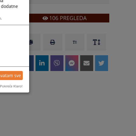
la
a dodatne
106
PREGLEDA
.
hvatam sve
Pokreće Klaro!