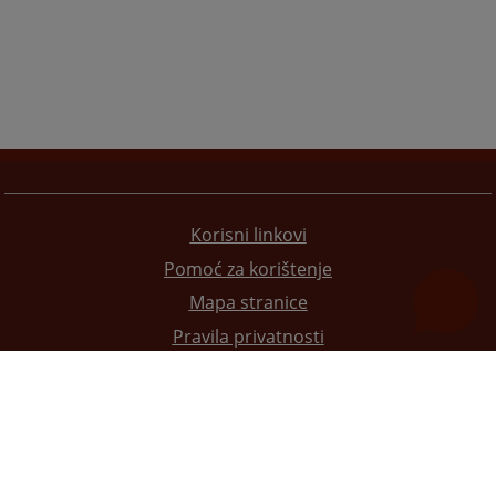
Korisni linkovi
Pomoć za korištenje
Mapa stranice
Pravila privatnosti
Redizajn web stranice je finansirala Evropska unija. Za njen sadržaj isključivo je odgovorno
Visoko sudsko i tužilačko vijeće BiH i ona ne odražava nužno stavove Evropske unije.