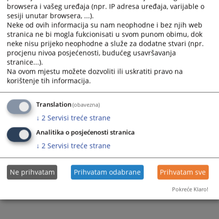
Prateći dokumenti
browsera i vašeg uređaja (npr. IP adresa uređaja, varijable o
sesiji unutar browsera, ...).
Neke od ovih informacija su nam neophodne i bez njih web
SUDSKA NAGODBA 2026
stranica ne bi mogla fukcionisati u svom punom obimu, dok
neke nisu prijeko neophodne a služe za dodatne stvari (npr.
procjenu nivoa posjećenosti, budućeg usavršavanja
stranice...).
140
PREGLEDA
Na ovom mjestu možete dozvoliti ili uskratiti pravo na
korištenje tih informacija.
Translation
(obavezna)
↓
2
Servisi treće strane
Analitika o posjećenosti stranica
↓
2
Servisi treće strane
Ne prihvatam
Prihvatam odabrane
Prihvatam sve
Pokreće Klaro!