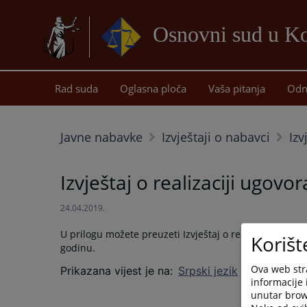
Osnovni sud u Ko
Rad suda
Oglasna ploča
Vaša pitanja
Odn
Javne nabavke
Izvještaji o nabavci
Izv
Izvještaj o realizaciji ugov
24.04.2019.
U prilogu možete preuzeti Izvještaj o realizaciji ugo
Korišt
godinu.
Ova web stra
Prikazana vijest je na
:
Srpski jezik
informacije 
unutar brows