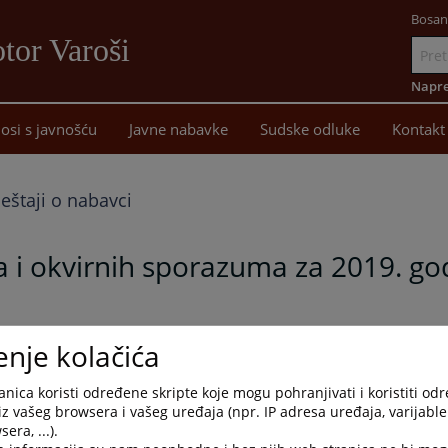
Bosan
tor Varoši
Idi
na
Napre
sadržaj
osi s javnošću
Javne nabavke
Sudske odluke
Kontakt
ještaji o nabavci
ora i okvirnih sporazuma za 2019. g
vora i okvirnih sporazuma Osnovnog suda u Kotor Varošu za 2019.
enje kolačića
nica koristi određene skripte koje mogu pohranjivati i koristiti od
iz vašeg browsera i vašeg uređaja (npr. IP adresa uređaja, varijable 
era, ...).