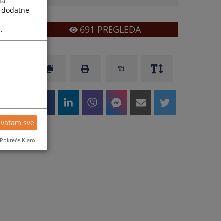
la
a dodatne
691
PREGLEDA
.
hvatam sve
Pokreće Klaro!