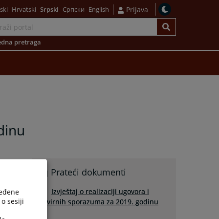
ski
Hrvatski
Srpski
Српски
English
Prijava
dna pretraga
odinu
Prateći dokumenti
Izvještaj o realizaciji ugovora i
ređene
o sesiji
okvirnih sporazuma za 2019. godinu