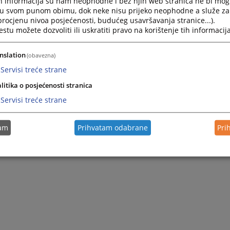
h informacija su nam neophodne i bez njih web stranica ne bi mog
i u svom punom obimu, dok neke nisu prijeko neophodne a služe z
 procjenu nivoa posjećenosti, budućeg usavršavanja stranice...).
tu možete dozvoliti ili uskratiti pravo na korištenje tih informacija
nslation
(obavezna)
Servisi treće strane
litika o posjećenosti stranica
Servisi treće strane
tam
Prihvatam odabrane
Pri