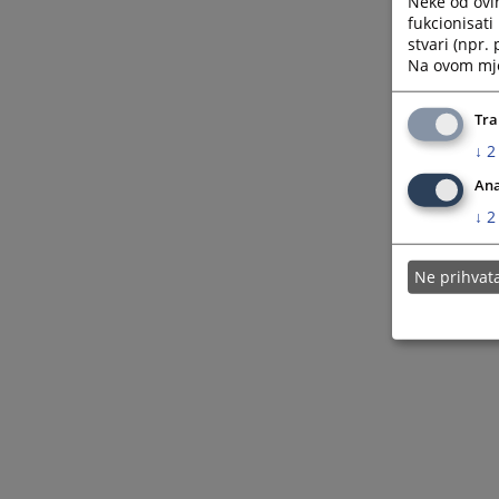
Neke od ovi
fukcionisat
stvari (npr.
Na ovom mjes
Tra
↓
2
Ana
↓
2
Ne prihva